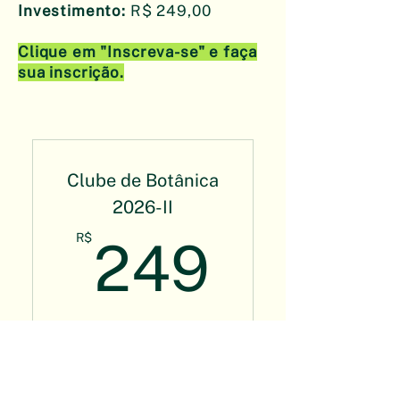
​Investimento:
R$ 249,00
Clique em "Inscreva-se" e faça
sua inscrição.
Clube de Botânica
2026-II
249R
R$
249
Clube de leitura sobre plantas,
ciência e natureza (agosto à
dezembro de 2026)
Válido por 35 semanas