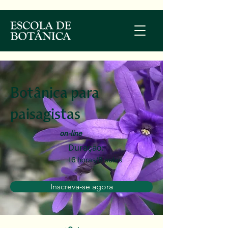
Botânica para
paisagistas
on-line
Duração:
16 horas/8 aulas
Inscreva-se agora