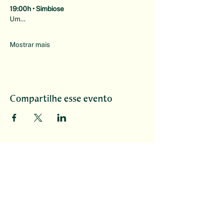
19:00h • Simbiose
Um…
Mostrar mais
Compartilhe esse evento
Escola de Botânica
Conheça a Escola de Botânica
Simbiótica
Bolsas de estudo