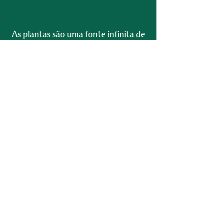
As plantas são uma fonte infinita de
inspiração
Onde vou aplicar esse
conhecimento?
Qualquer pessoa pode
aprender sobre plantas,
não importa a profissão
Estudar plantas permite
que você agregue