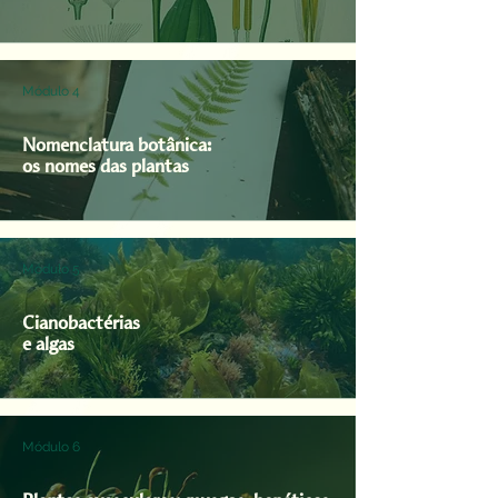
Módulo 4
Nomenclatura botânica:
os nomes das plantas
Módulo 5
Cianobactérias
e algas
Módulo 6