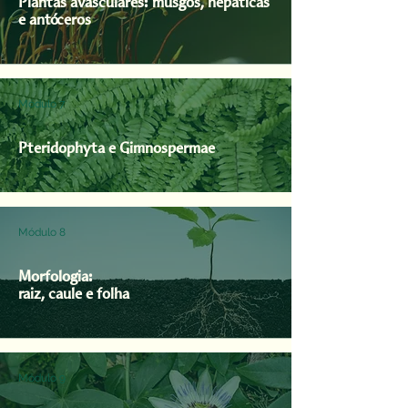
Plantas avasculares: musgos, hepáticas
e antóceros
Módulo 7
Pteridophyta e Gimnospermae
Módulo 8
Morfologia:
raiz, caule e folha
Módulo 9