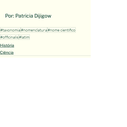
Por: Patricia Dijigow
#taxonomia
#nomenclatura
#nome cientifico
#officinalis
#latim
História
Ciência
Ver tudo
Posts recentes