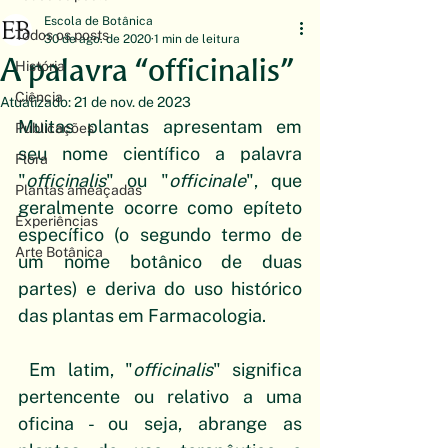
Escola de Botânica
Todos os posts
30 de ago. de 2020
1 min de leitura
A palavra “officinalis”
História
Ciência
Atualizado:
21 de nov. de 2023
Muitas plantas apresentam em 
Publicações
seu nome científico a palavra 
Flora
"
officinalis
" ou "
officinale
", que 
Plantas ameaçadas
geralmente ocorre como epíteto 
Experiências
específico (o segundo termo de 
Arte Botânica
um nome botânico de duas 
partes) e deriva do uso histórico 
das plantas em Farmacologia.
 Em latim, "
officinalis
" significa 
pertencente ou relativo a uma 
oficina - ou seja, abrange as 