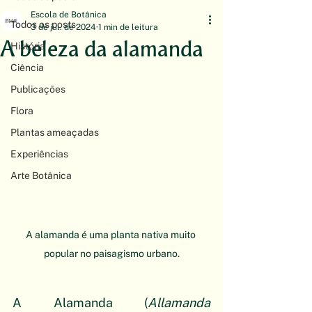
Escola de Botânica
Todos os posts
3 de jul. de 2024
1 min de leitura
A beleza da alamanda
História
Ciência
Publicações
Flora
Plantas ameaçadas
Experiências
Arte Botânica
A alamanda é uma planta nativa muito 
popular no paisagismo urbano.
A Alamanda (
Allamanda 