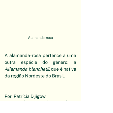
Alamanda-rosa
A alamanda-rosa pertence a uma 
outra espécie do gênero: a 
Allamanda blanchetii
, que é nativa 
da região Nordeste do Brasil.
Por: Patrícia Dijigow
#Flora do Brasil
#Apocynaceae
#jardinagem
#plantas tóxicas
#Allamanda
#alamanda