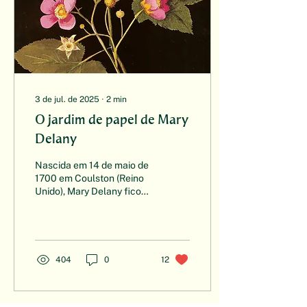
3 de jul. de 2025
∙
2
min
O jardim de papel de Mary
Delany
Nascida em 14 de maio de
1700 em Coulston (Reino
Unido), Mary Delany ficou
conhecida por suas
detalhadas e realistas
colagens em papel...
404
0
12