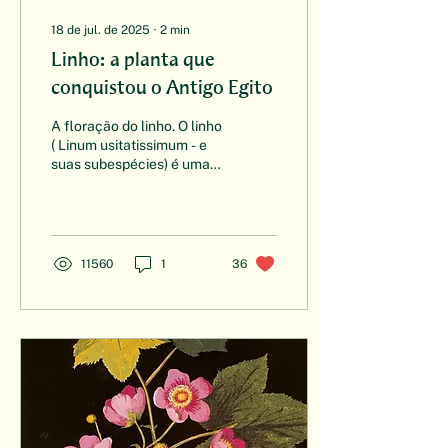
18 de jul. de 2025
∙
2
min
Linho: a planta que
conquistou o Antigo Egito
A floração do linho. O linho
( Linum usitatissimum - e
suas subespécies) é uma
planta herbácea
pertencente à família
Linaceae, nativa...
11560
1
36