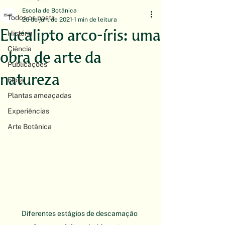
Escola de Botânica
Todos os posts
26 de jun. de 2021
1 min de leitura
Eucalipto arco-íris: uma
História
Ciência
obra de arte da
Publicações
natureza
Flora
Plantas ameaçadas
Experiências
Arte Botânica
Diferentes estágios de descamação 