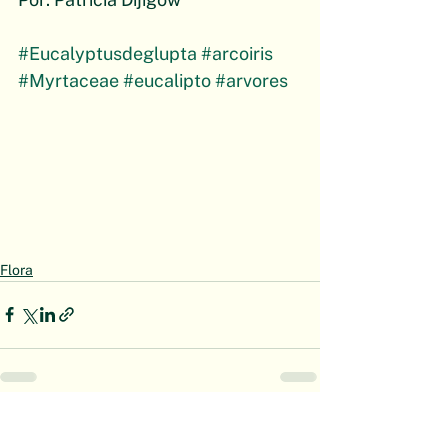
#Eucalyptusdeglupta
#arcoiris
#Myrtaceae
#eucalipto
#arvores
Flora
Ver tudo
Posts recentes