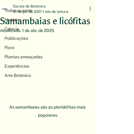
Escola de Botânica
Todos os posts
21 de jul. de 2021
1 min de leitura
Samambaias e licófitas
História
Ciência
Atualizado:
1 de abr. de 2025
Publicações
Flora
Plantas ameaçadas
Experiências
Arte Botânica
As samambaias são as pteridófitas mais 
populares.