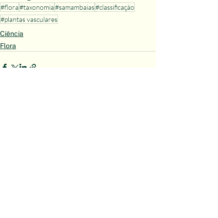
#flora
#taxonomia
#samambaias
#classificação
#plantas vasculares
Ciência
Flora
Ver tudo
Posts recentes