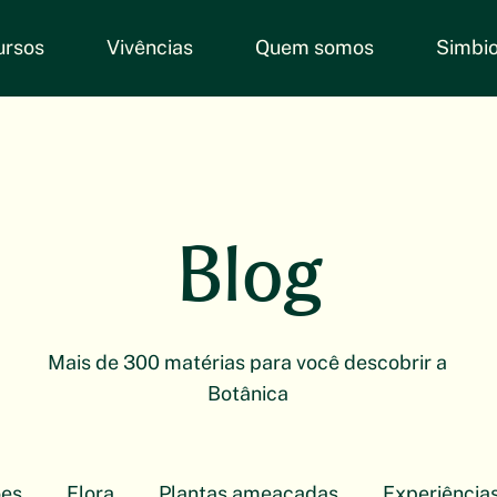
ursos
Vivências
Quem somos
Simbio
Blog
Mais de 300 matérias para você descobrir a
Botânica
ões
Flora
Plantas ameaçadas
Experiência