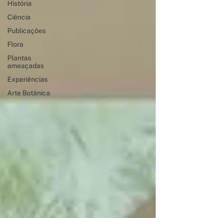
História
Ciência
Publicações
Flora
Plantas
ameaçadas
Experiências
Arte Botânica