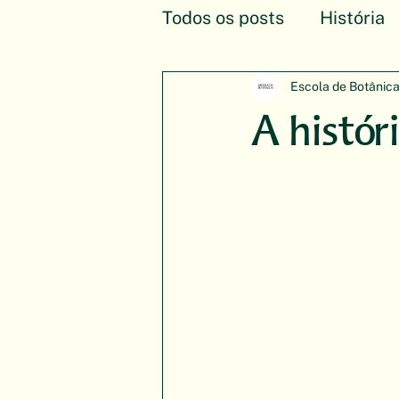
Todos os posts
História
Experiências
Arte B
Escola de Botânic
A histór