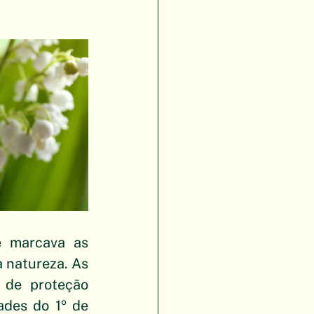
e marcava as 
 natureza. As 
 de proteção 
ades do 1º de 