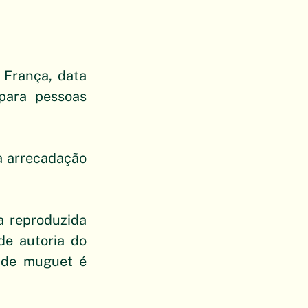
 França, data 
ara pessoas 
a arrecadação 
a reproduzida 
e autoria do 
 de muguet é 