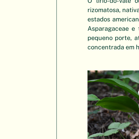
O lírio-do-vale 
rizomatosa, nativ
estados americano
Asparagaceae e t
pequeno porte, at
concentrada em ha