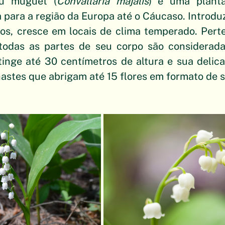
ou muguet (
Convallaria majalis
) é uma planta
a para a região da Europa até o Cáucaso. Introduz
s, cresce em locais de clima temperado. Perten
odas as partes de seu corpo são consideradas
inge até 30 centímetros de altura e sua delica
stes que abrigam até 15 flores em formato de s