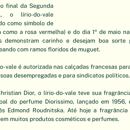
o final da Segunda 
 o lírio-do-vale 
do como símbolo de 
m como a rosa vermelha) e do dia 1º de maio na
s demonstram carinho e desejam boa sorte p
teando com ramos floridos de muguet.
do-vale é autorizada nas calçadas francesas par
soas desempregadas e para sindicatos políticos.
hristian Dior, o lírio-do-vale teve sua fragrânci
pal do perfume Diorissimo, lançado em 1956, d
ês Edmond Roudnitska. Até hoje a fragrância
 em muitos produtos cosméticos e perfumes. 