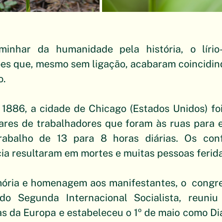
inhar da humanidade pela história, o lírio-
ões que, mesmo sem ligação, acabaram coincidin
o.
1886, a cidade de Chicago (Estados Unidos) foi
ares de trabalhadores que foram às ruas para e
rabalho de 13 para 8 horas diárias. Os conf
ícia resultaram em mortes e muitas pessoas ferid
ria e homenagem aos manifestantes, o  congres
o Segunda Internacional Socialista, reuniu 
tas da Europa e estabeleceu o 1º de maio como Dia