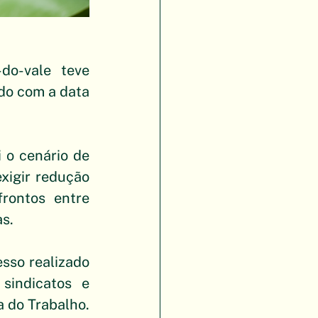
do-vale teve 
do com a data 
 o cenário de 
xigir redução 
rontos entre 
as.
so realizado 
sindicatos e 
 do Trabalho. 