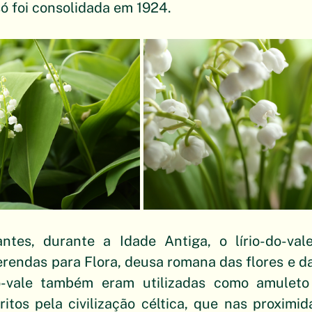
só foi consolidada em 1924.
ntes, durante a Idade Antiga, o lírio-do-val
endas para Flora, deusa romana das flores e da
do-vale também eram utilizadas como amuleto
itos pela civilização céltica, que nas proximid