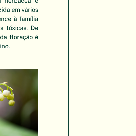
 herbácea e 
ida em vários 
ce à família 
 tóxicas. De 
da floração é 
ino.