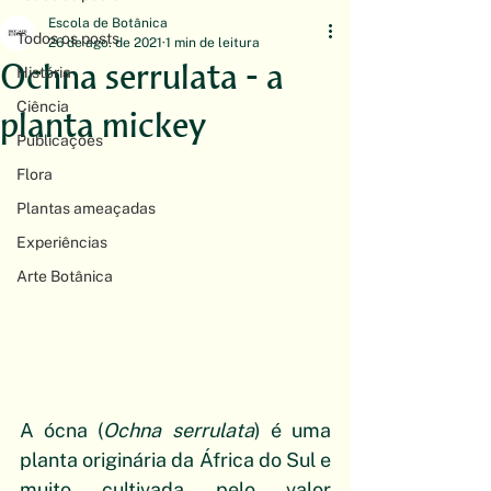
Escola de Botânica
Todos os posts
26 de ago. de 2021
1 min de leitura
Ochna serrulata - a
História
Ciência
planta mickey
Publicações
Flora
Plantas ameaçadas
Experiências
Arte Botânica
A ócna (
Ochna serrulata
) é uma 
planta originária da África do Sul e 
muito cultivada pelo valor 