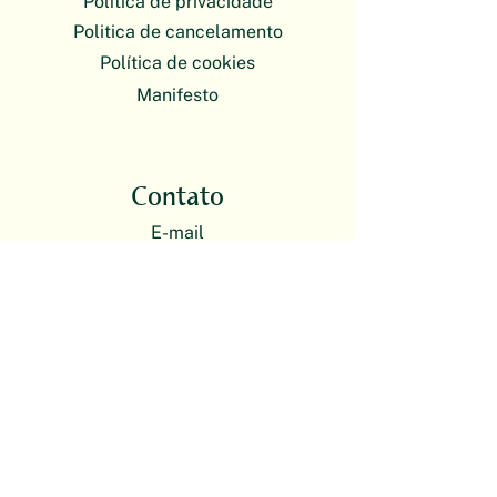
Política de privacidade
Politica de cancelamento
Política de cookies
Manifesto
Contato
E-mail
plantas@escoladebotanica.com.br
O atendimento da Escola de Botânica
é exclusivamente on-line. Nossas
atividades presenciais acontecem em
formato itinerante.
Redes sociais
Instagram