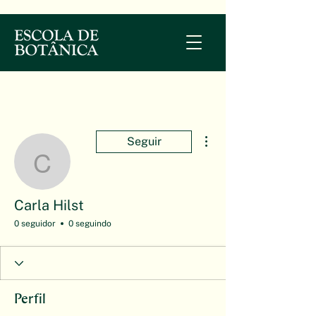
Mais ações
Seguir
Carla Hilst
Carla Hilst
0 seguidor
0 seguindo
Perfil