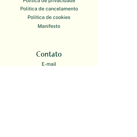
Política de privacidade
Politica de cancelamento
Política de cookies
Manifesto
Contato
E-mail
plantas@escoladebotanica.com.br
O atendimento da Escola de Botânica
é exclusivamente on-line. Nossas
atividades presenciais acontecem em
formato itinerante.
Redes sociais
Instagram