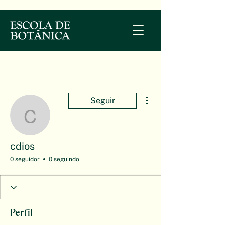
Mais ações
Seguir
cdios
cdios
0 seguidor
0 seguindo
Perfil