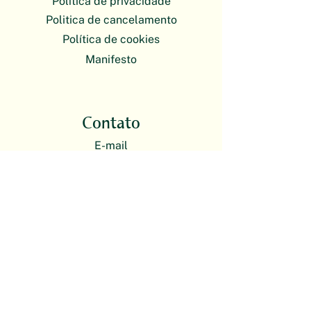
Política de privacidade
Politica de cancelamento
Política de cookies
Manifesto
Contato
E-mail
plantas@escoladebotanica.com.br
O atendimento da Escola de Botânica
é exclusivamente on-line. Nossas
atividades presenciais acontecem em
formato itinerante.
Redes sociais
Instagram