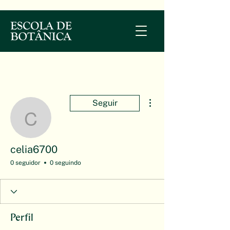
Mais ações
Seguir
celia6700
celia6700
0 seguidor
0 seguindo
Perfil