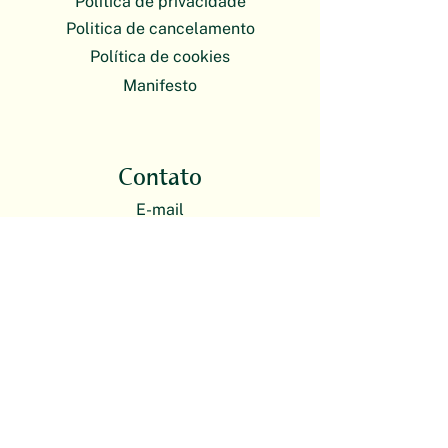
Política de privacidade
Politica de cancelamento
Política de cookies
Manifesto
Contato
E-mail
plantas@escoladebotanica.com.br
O atendimento da Escola de Botânica
é exclusivamente on-line. Nossas
atividades presenciais acontecem em
formato itinerante.
Redes sociais
Instagram