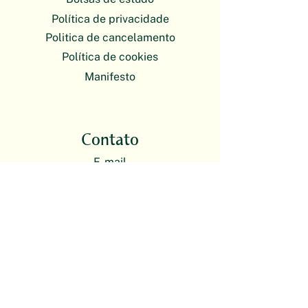
Política de privacidade
Politica de cancelamento
Política de cookies
Manifesto
Contato
E-mail
plantas@escoladebotanica.com.br
O atendimento da Escola de Botânica
é exclusivamente on-line. Nossas
atividades presenciais acontecem em
formato itinerante.
Redes sociais