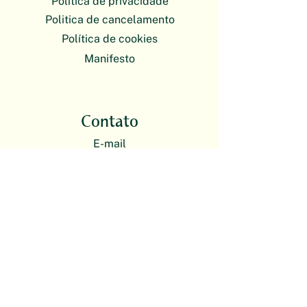
Política de privacidade
Politica de cancelamento
Política de cookies
Manifesto
Contato
E-mail
plantas@escoladebotanica.com.br
O atendimento da Escola de Botânica
é exclusivamente on-line. Nossas
atividades presenciais acontecem em
formato itinerante.
Redes sociais
Instagram