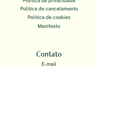
Política de privacidade
Politica de cancelamento
Política de cookies
Manifesto
Contato
E-mail
plantas@escoladebotanica.com.br
O atendimento da Escola de Botânica
é exclusivamente on-line. Nossas
atividades presenciais acontecem em
formato itinerante.
Redes sociais
Instagram