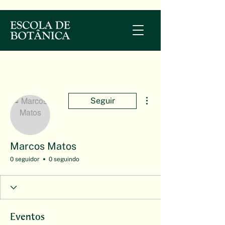
Mais ações
Seguir
Marcos Matos
0 seguidor
0 seguindo
Eventos