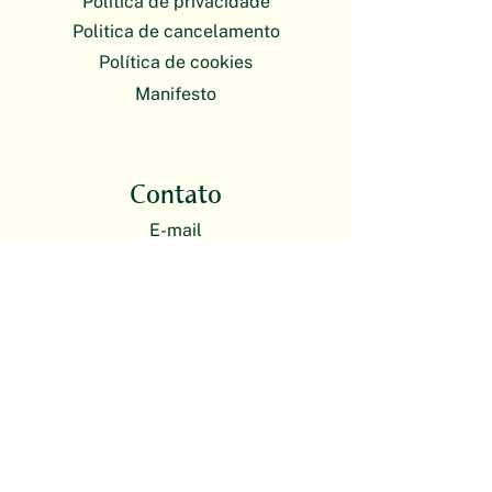
Política de privacidade
Politica de cancelamento
Política de cookies
Manifesto
Contato
E-mail
plantas@escoladebotanica.com.br
O atendimento da Escola de Botânica
é exclusivamente on-line. Nossas
atividades presenciais acontecem em
formato itinerante.
Redes sociais
Instagram