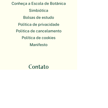
Conheça a Escola de Botânica
Simbiótica
Bolsas de estudo
Política de privacidade
Politica de cancelamento
Política de cookies
Manifesto
Contato
E-mail
plantas@escoladebotanica.com.br
O atendimento da Escola de Botânica
é exclusivamente on-line. Nossas
atividades presenciais acontecem em
formato itinerante.