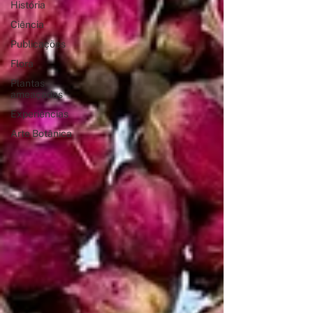
História
Ciência
Publicações
Flora
Plantas
ameaçadas
Experiências
Arte Botânica