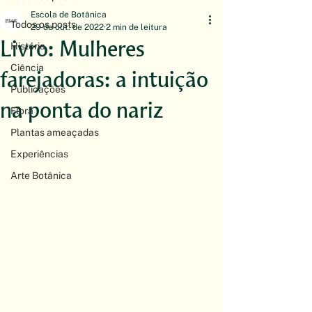
Escola de Botânica
Todos os posts
29 de out. de 2022
2 min de leitura
Livro: Mulheres
História
Ciência
farejadoras: a intuição
Publicações
na ponta do nariz
Flora
Plantas ameaçadas
Experiências
Arte Botânica