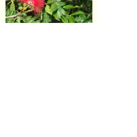
Devem ser cultivadas a sol pleno. 
As regas podem ser feitas quando 
a terra apresenta o aspecto de 
seca (sem esturricar). O cultivo 
deve ser feito em solo fértil, com 
adição de humus de minhoca e a 
reprodução pode ser realizada por 
sementes ou estaquia dos galhos.
As raízes das caliandras são 
associadas com bactérias 
fixadoras de Nitrogênio, sendo 