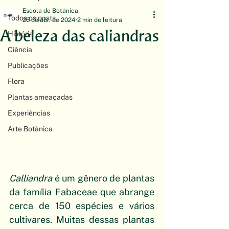
Escola de Botânica
Todos os posts
26 de abr. de 2024
2 min de leitura
A beleza das caliandras
História
Ciência
Publicações
Flora
Plantas ameaçadas
Experiências
Arte Botânica
Calliandra
 é um gênero de plantas 
da família Fabaceae que abrange 
cerca de 150 espécies e vários 
cultivares. Muitas dessas plantas 