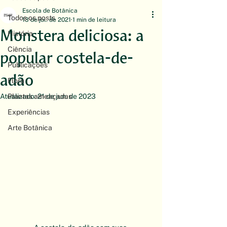
Escola de Botânica
Todos os posts
13 de jul. de 2021
1 min de leitura
Monstera deliciosa: a
História
Ciência
popular costela-de-
Publicações
adão
Flora
Atualizado:
Plantas ameaçadas
21 de jun. de 2023
Experiências
Arte Botânica