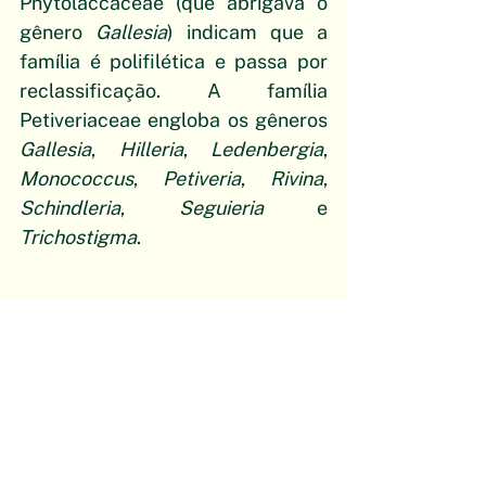
Phytolaccaceae (que abrigava o 
gênero 
Gallesia
) indicam que a 
família é polifilética e passa por 
reclassificação. A família 
Petiveriaceae engloba os gêneros 
Gallesia
, 
Hilleria
, 
Ledenbergia
, 
Monococcus
, 
Petiveria
, 
Rivina
, 
Schindleria
, 
Seguieria
 e 
Trichostigma
.
Confira mais curiosidades sobre o 
pau-d'alho no episódio abaixo de 
Um Pé de quê?
https://youtu.be/gaJAkgVl8yQ