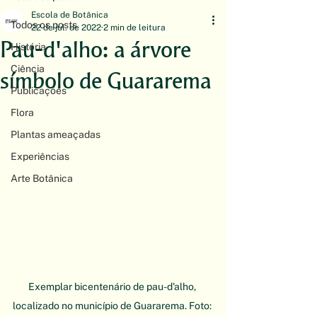
Escola de Botânica
Todos os posts
22 de jul. de 2022
2 min de leitura
Pau-d'alho: a árvore
História
Ciência
símbolo de Guararema
Publicações
Flora
Plantas ameaçadas
Experiências
Arte Botânica
Exemplar bicentenário de pau-d'alho, 
localizado no município de Guararema. Foto: 