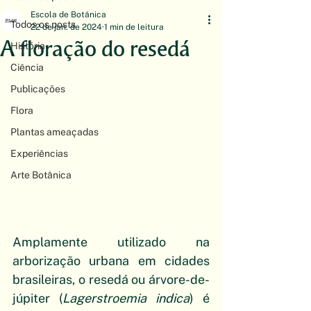
Escola de Botânica
Todos os posts
22 de jan. de 2024
1 min de leitura
A floração do resedá
História
Ciência
Publicações
Flora
Plantas ameaçadas
Experiências
Arte Botânica
Amplamente utilizado na 
arborização urbana em cidades 
brasileiras, o resedá ou árvore-de-
júpiter (
Lagerstroemia indica
) é 