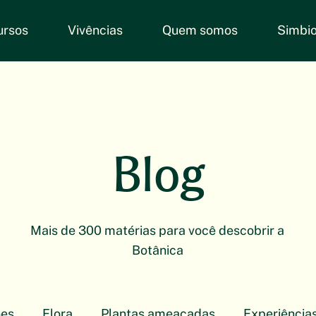
ursos
Vivências
Quem somos
Simbio
Blog
Mais de 300 matérias para você descobrir a
Botânica
ões
Flora
Plantas ameaçadas
Experiência