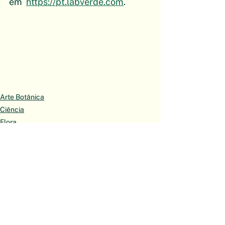
em  
https://pt.labverde.com
.
Arte Botânica
Ciência
Flora
Ver tudo
Posts recentes