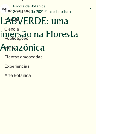
Escola de Botânica
Todos os posts
30 de set. de 2021
2 min de leitura
LABVERDE: uma
História
Ciência
imersão na Floresta
Publicações
Amazônica
Flora
Plantas ameaçadas
Experiências
Arte Botânica