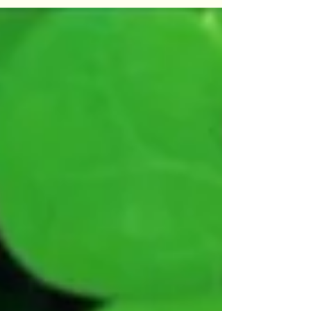
Fabaceae - a família das leguminosas....