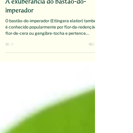
Escola de Botânica
1 de fev. de 2022
A exuberância do bastão-do-
imperador
O bastão-do-imperador (Etlingera elatior) também
é conhecido popularmente por flor-da-redenção,
flor-de-cera ou gengibre-tocha e pertence...