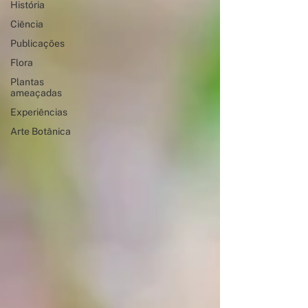
História
Ciência
Publicações
Flora
Plantas
ameaçadas
Experiências
Arte Botânica