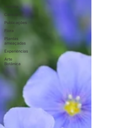
História
Ciência
Publicações
Flora
Plantas
ameaçadas
Experiências
Arte
Botânica