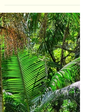
29 de mai. de 2025
Plantas que educam: ocupação na
Diálogos Embalados
Detalhe da Ocupação Plantas que educam -
linguagens do mundo vegetal Durante os meses
de maio e junho de 2025, a Escola de Botânica...