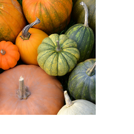
Escola de Botânica
31 de out. de 2024
Calêndula: uma planta repleta de
propriedades
Calendula é um gênero que pertence à família
botânica Asteraceae, a mesma da margarida,
girassol e alcachofra. São conhecidas 16...